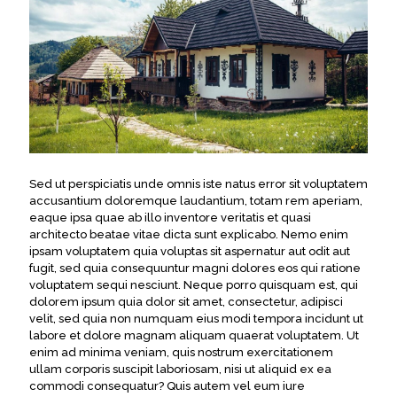
Sed ut perspiciatis unde omnis iste natus error sit voluptatem
accusantium doloremque laudantium, totam rem aperiam,
eaque ipsa quae ab illo inventore veritatis et quasi
architecto beatae vitae dicta sunt explicabo. Nemo enim
ipsam voluptatem quia voluptas sit aspernatur aut odit aut
fugit, sed quia consequuntur magni dolores eos qui ratione
voluptatem sequi nesciunt. Neque porro quisquam est, qui
dolorem ipsum quia dolor sit amet, consectetur, adipisci
velit, sed quia non numquam eius modi tempora incidunt ut
labore et dolore magnam aliquam quaerat voluptatem. Ut
enim ad minima veniam, quis nostrum exercitationem
ullam corporis suscipit laboriosam, nisi ut aliquid ex ea
commodi consequatur? Quis autem vel eum iure