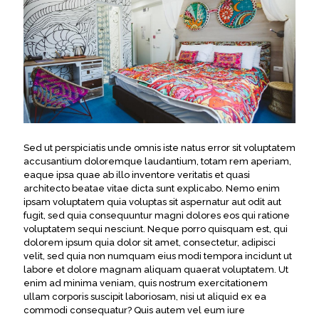
Sed ut perspiciatis unde omnis iste natus error sit voluptatem
accusantium doloremque laudantium, totam rem aperiam,
eaque ipsa quae ab illo inventore veritatis et quasi
architecto beatae vitae dicta sunt explicabo. Nemo enim
ipsam voluptatem quia voluptas sit aspernatur aut odit aut
fugit, sed quia consequuntur magni dolores eos qui ratione
voluptatem sequi nesciunt. Neque porro quisquam est, qui
dolorem ipsum quia dolor sit amet, consectetur, adipisci
velit, sed quia non numquam eius modi tempora incidunt ut
labore et dolore magnam aliquam quaerat voluptatem. Ut
enim ad minima veniam, quis nostrum exercitationem
ullam corporis suscipit laboriosam, nisi ut aliquid ex ea
commodi consequatur? Quis autem vel eum iure